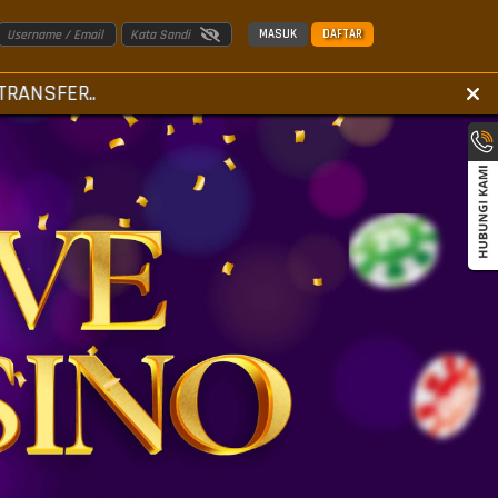
MASUK
DAFTAR
R..