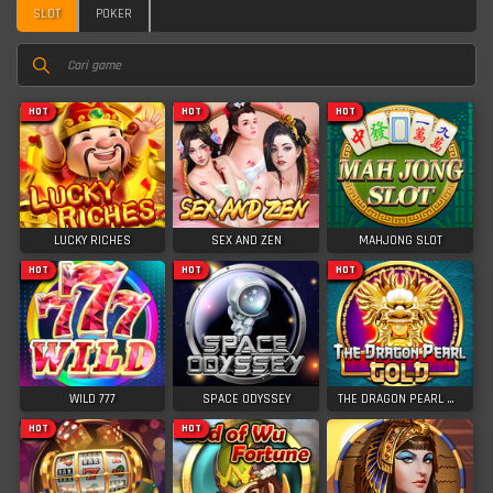
SLOT
POKER
HOT
HOT
HOT
LUCKY RICHES
SEX AND ZEN
MAHJONG SLOT
HOT
HOT
HOT
WILD 777
SPACE ODYSSEY
THE DRAGON PEARL GOLD
HOT
HOT