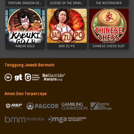
FORTUNE DRAGON DELUXE
LEGEND OF THE DRAGON
THE NUTCRACKER
KABUKI GOLD
BAO ZU PO
CHINESE CHESS SLOT
Tanggung Jawab Bermain
Aman Dan Terpercaya