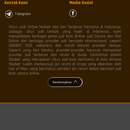
Kontak Kami
Media Sosial
Telegram
Situs Judi Online Terbaik dan dan Terbesar Pertama di Indonesia.
Sebagai situs judi terbaik yang hadir di Indonesia, kami
menyediakan berbagai game judi bola Online, judi Casino dan Slot
Online dari berbagai provider judi berskala internasional, seperti
SBOBET, CQ9, Habanero dan masih banyak provider lainnya.
Seperti yang kita ketahui, provider-provider barusan merupakan
provider judi terbesar dan resmi di dunia. Contohnya adalah
Sbobet yang merupakan situs judi bola berlisensi di Asia dimana
Sbobet sudah mempunyai ijin resmi di Eropa yang diberikan oleh
Isle of Man, yang berstatus pemberi ijin resmi dalam bermain judi
bola secara online.
Sembunyikan